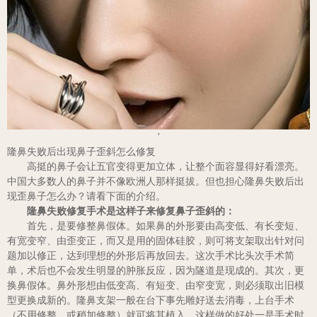
'
隆鼻失败后出现鼻子歪斜怎么修复
高挺的鼻子会让五官变得更加立体，让整个面容显得好看漂亮。
中国大多数人的鼻子并不像欧洲人那样挺拔。但也担心隆鼻失败后出
现歪鼻子怎么办？请看下面的介绍。
隆鼻失败修复手术是这样子来修复鼻子歪斜的：
首先，是要修整鼻假体。如果鼻的外形要由高变低、有长变短、
有宽变窄、由歪变正，而又是用的固体硅胶，则可将支架取出针对问
题加以修正，达到理想的外形后再放回去。这次手术比头次手术简
单，术后也不会发生明显的肿胀反应，因为隧道是现成的。其次，更
换鼻假体。鼻外形想由低变高、有短变、由窄变宽，则必须取出旧模
型更换成新的。隆鼻支架一般在台下事先雕好送去消毒，上台手术
（不用修整、或稍加修整）就可将其植入。这样做的好处一是手术时