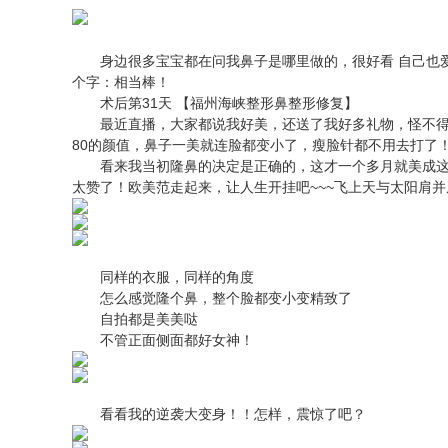
身边很多宝宝都在问我鼻子是哪里做的，很好看 自己也爱
个字：相当棒！
术后第31天 【福州海峡整形鼻整形修复】
最近直播，大家都说我好美，还送了我好多礼物，怪不得
80的颜值，鼻子一美就连脸都变小了，瘦脸针都不用去打了
看来我当初隆鼻的决定是正确的，这才一个多月就美成这样
太赞了！欧美范走起来，让人生开挂吧~~~飞上天与太阳肩
同样的衣服，同样的角度
怎么感觉隆个鼻，整个脸都变小变精致了
自拍都是美美哒
不管正面侧面都好女神！
看看我的逆袭大变身！！怎样，震惊了吧？