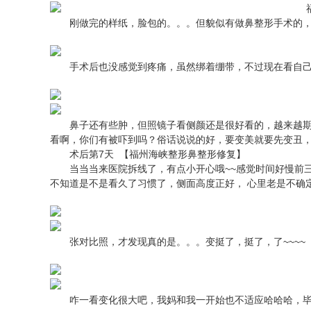
刚做完的样纸，脸包的。。。但貌似有做鼻整形手术的，
手术后也没感觉到疼痛，虽然绑着绷带，不过现在看自己的
鼻子还有些肿，但照镜子看侧颜还是很好看的，越来越期
看啊，你们有被吓到吗？俗话说说的好，要变美就要先变丑，
术后第7天 【福州海峡整形鼻整形修复】
当当当来医院拆线了，有点小开心哦~~感觉时间好慢前三
不知道是不是看久了习惯了，侧面高度正好， 心里老是不确
张对比照，才发现真的是。。。变挺了，挺了，了~~~~
咋一看变化很大吧，我妈和我一开始也不适应哈哈哈，毕竟