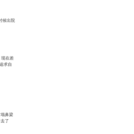
时候出院
！现在差
较追求自
前塌鼻梁
过去了