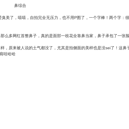
臭美了，嘻嘻，自拍完全无压力，也不用P图了，一个字棒！两个字：
那么多网红首整鼻子，真的是面部一枝花全靠鼻当家，鼻子承包了一张
！
，原来被人说的土气都没了，尤其是拍侧面的美样也是没sei了！这鼻
并肩哇哈哈