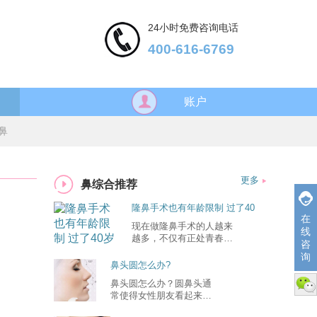
24小时免费咨询电话
400-616-6769
账户
鼻
更多
鼻综合推荐
隆鼻手术也有年龄限制 过了40
在
岁应慎做
现在做隆鼻手术的人越来
线
越多，不仅有正处青春期
咨
的
询
鼻头圆怎么办?
鼻头圆怎么办？圆鼻头通
微信
常使得女性朋友看起来不
够