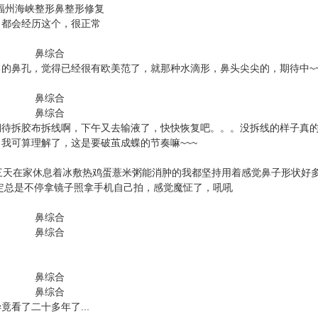
都会经历这个，很正常
鼻孔，觉得已经很有欧美范了，就那种水滴形，鼻头尖尖的，期待中~
待拆胶布拆线啊，下午又去输液了，快快恢复吧。。。没拆线的样子真
我可算理解了，这是要破茧成蝶的节奏嘛~~~
天在家休息着冰敷热鸡蛋薏米粥能消肿的我都坚持用着感觉鼻子形状好
定总是不停拿镜子照拿手机自己拍，感觉魔怔了，吼吼
看了二十多年了...