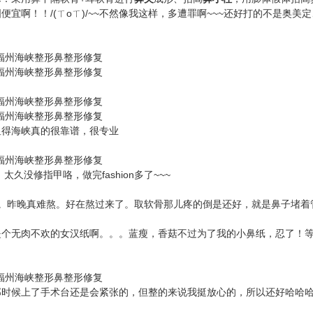
啊！！/(ㄒoㄒ)/~~不然像我这样，多遭罪啊~~~还好打的不是奥美
得海峡真的很靠谱，很专业
久没修指甲咯，做完fashion多了~~~
昨晚真难熬。好在熬过来了。取软骨那儿疼的倒是还好，就是鼻子堵着
个无肉不欢的女汉纸啊。。。蓝瘦，香菇不过为了我的小鼻纸，忍了！
候上了手术台还是会紧张的，但整的来说我挺放心的，所以还好哈哈哈~