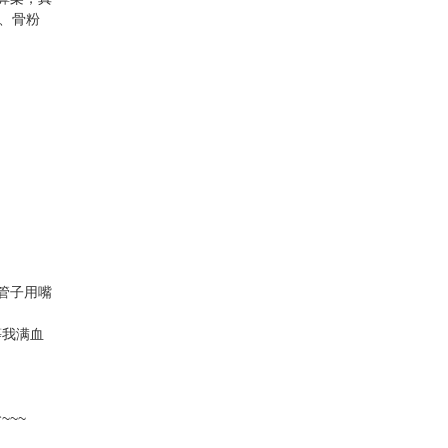
定、骨粉
管子用嘴
等我满血
~~