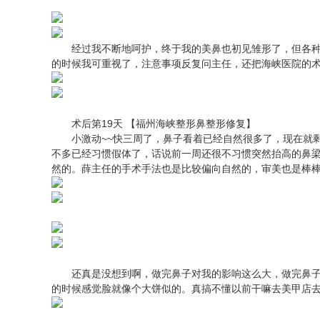
经过我不断地呵护，终于我的美鼻也初见雏形了，但各种忌
的时候我可重视了，注意事项反复问主任，还把海峡医院的
术后第19天 【福州海峡整形鼻整形修复】
小激动~~快三周了，鼻子看着已经自然很多了，现在就剩
不多已经习惯假体了，话说前一周还很不习惯突然抬高的鼻梁。
然的。薛主任的手术手法也是比较偏向自然的，审美也是棒
还真是没想到啊，做完鼻子对我的影响这么大，做完鼻子
的时候感觉脸就像个大饼似的。真搞不懂以前干嘛去美甲店