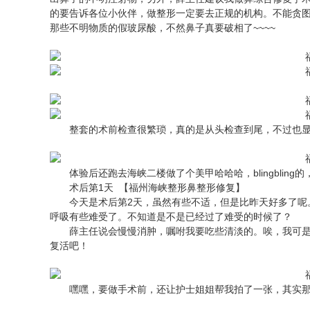
的要告诉各位小伙伴，做整形一定要去正规的机构。不能贪图便宜
那些不明物质的假玻尿酸，不然鼻子真要破相了~~~~
整套的术前检查很繁琐，真的是从头检查到尾，不过也显
体验后还跑去海峡二楼做了个美甲哈哈哈，blingbling的，太
术后第1天 【福州海峡整形鼻整形修复】
今天是术后第2天，虽然有些不适，但是比昨天好多了呢。
呼吸有些难受了。不知道是不是已经过了难受的时候了？
薛主任说会慢慢消肿，嘱咐我要吃些清淡的。唉，我可是
复活吧！
嘿嘿，要做手术前，还让护士姐姐帮我拍了一张，其实那时