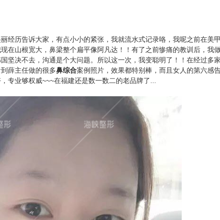
丽经历告诉大家，有点小小的紧张，我就流水式记录咯，我呢之前在美
我现在山根宽大，鼻梁整个扁平像阿凡达！！有了之前惨痛的教训后，我
韩国坚决不去，沟通是个大问题。所以这一次，我变聪明了！！在经过多
看到薛主任做的很多
鼻综合
案例照片，效果都特别棒，而且女人的第六感
专业够权威~~~在福建还是数一数二的老品牌了...