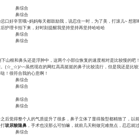
口好辛苦哦~妈妈每天都鼓励我，说忍住一时，为了美，打滚儿~ 想那
术后护理卡拍下来，好时刻提醒我坚持坚持再坚持哈哈哈
下山根和鼻头还是浮肿中，这两个小部位恢复的速度相对是比较慢的吧
(☆_☆)/~~虽然现在的网红高高挺挺的鼻子比较流行，但是我还是比
棒哒！很符合我的心意啊！
之后觉得整个人的气质提升了很多，鼻子立体了显得脸型都精致了，以
去打
玻尿酸隆鼻
，手术也没那么可怕嘛，就前几天刚做完难熬点，忍忍就