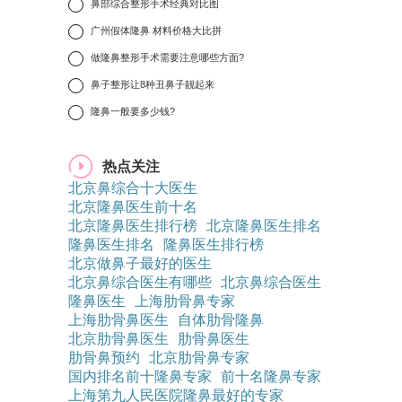
6
鼻部综合整形手术经典对比图
7
广州假体隆鼻 材料价格大比拼
8
做隆鼻整形手术需要注意哪些方面?
9
鼻子整形让8种丑鼻子靓起来
10
隆鼻一般要多少钱?
热点关注
北京鼻综合十大医生
北京隆鼻医生前十名
北京隆鼻医生排行榜
北京隆鼻医生排名
隆鼻医生排名
隆鼻医生排行榜
北京做鼻子最好的医生
北京鼻综合医生有哪些
北京鼻综合医生
隆鼻医生
上海肋骨鼻专家
上海肋骨鼻医生
自体肋骨隆鼻
北京肋骨鼻医生
肋骨鼻医生
肋骨鼻预约
北京肋骨鼻专家
国内排名前十隆鼻专家
前十名隆鼻专家
上海第九人民医院隆鼻最好的专家