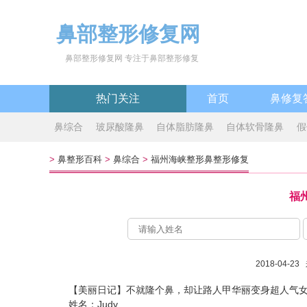
鼻部整形修复网
鼻部整形修复网 专注于鼻部整形修复
热门关注
首页
鼻修复
鼻综合
玻尿酸隆鼻
自体脂肪隆鼻
自体软骨隆鼻
假
>
鼻整形百科
>
鼻综合
>
福州海峡整形鼻整形修复
福
2018-04-2
【美丽日记】不就隆个鼻，却让路人甲华丽变身超人气女
姓名：Judy