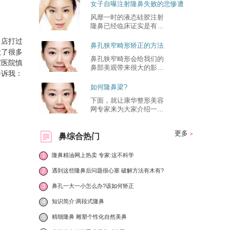
女子自曝注射隆鼻失败的悲惨遭
遇
风靡一时的液态硅胶注射
隆鼻已经临床证实是有害
于
甲店打过
鼻孔狭窄畸形矫正的方法
做了很多
鼻孔狭窄畸形会给我们的
家医院慎
鼻部美观带来很大的影
告诉我：
响，
如何隆鼻梁?
下面，就让康华整形美容
网专家来为大家介绍一下
在
更多
鼻综合热门
1
隆鼻精油网上热卖 专家:这不科学
2
遇到这些隆鼻后问题很心塞 破解方法有木有?
3
鼻孔一大一小怎么办?该如何矫正
4
知识简介:两段式隆鼻
5
精细隆鼻 雕塑个性化自然美鼻