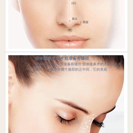
假体隆鼻术的术前准备有哪些
假体隆鼻术的术前准备有哪些 假体隆鼻术的术前准备有
哪些 鼻子在整个脸部的正中间，它的美观