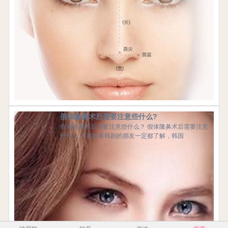
假体隆鼻术后需要注意些什么?
假体隆鼻术后需要注意些什么？ 假体隆鼻术后需要注意
些什么？ 喜欢看韩剧的朋友一定都了解，韩国