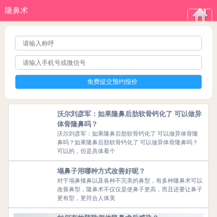
隆鼻术
沃尔刘彦军：如果隆鼻后肋软骨钙化了 可以做异
体骨隆鼻吗？
沃尔刘彦军：如果隆鼻后肋软骨钙化了 可以做异体骨隆
鼻吗？如果隆鼻后肋软骨钙化了 可以做异体骨隆鼻吗？
可以的，但是具体看个
塌鼻子用哪种方式改善好呢？
对于塌鼻矮鼻以及各种不完美的鼻型，有多种隆鼻术可以
改善鼻型，隆鼻术不仅仅是使鼻子更高，而且还要让鼻子
更有型，更符合人体美