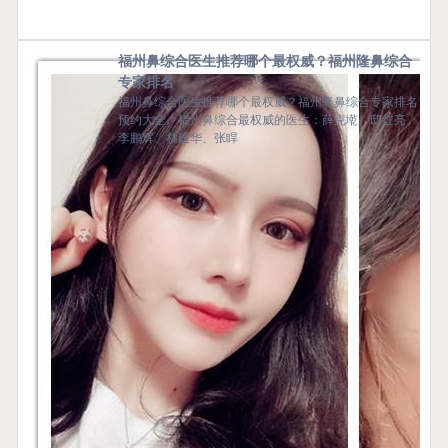
福州鼻综合医生推荐哪个最权威？福州隆鼻综合
专家排名
福州鼻综合医生推荐哪个最权威？福州隆鼻综合专家排名
预约大全。福州鼻综合最权威的医生：薛克墘、邸红亮、
李鹏辉、林建华、张睅