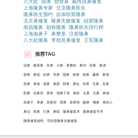
八大处
假体
肋骨鼻
戴传昌鼻修复
上海隆鼻专家
北京隆鼻医生
隆鼻医生预约
自体软骨隆鼻
北京鼻修复
隆鼻失败修复
硅胶隆鼻
南昌隆鼻
肋骨隆鼻
隆鼻医生排行榜
上海做鼻子
鼻整形
注射隆鼻
八大处隆鼻
李劲良鼻修复
王军隆鼻
推荐TAG
佳鼻
戴美鼻
夹鼻
大鼻
鼻窦炎
鼻内
捏鼻
鼻涕
获鼻
鼻祖
好鼻
哥鼻
隔鼻
娇鼻
致鼻
嫌鼻
鼻塌
垫鼻
鼻相
假鼻
鼻跟
财鼻
鼻短
有鼻
无鼻
其鼻
割鼻
佳鼻型
鼻垫
塌鼻子党
鼻影
去鼻
北鼻
鼻做
高鼻子
厚鼻
原鼻型
塑鼻
新鼻型
酸鼻
翘鼻
鼻的人
鼻综
抠鼻
打鼻
鼻呢
隆鼻修复术
隆鼻修复手术
隆鼻修复材料
耳软骨隆鼻失败修复