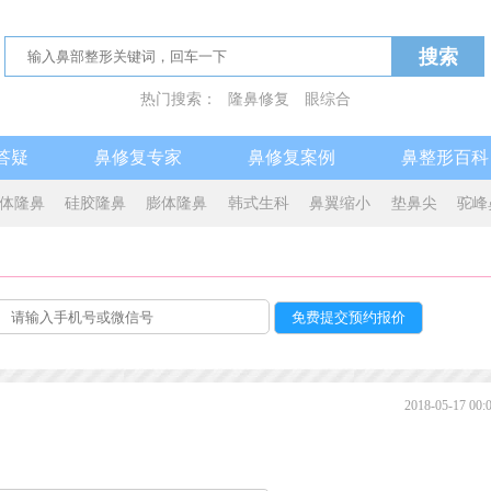
搜索
热门搜索：
隆鼻修复
眼综合
答疑
鼻修复专家
鼻修复案例
鼻整形百科
体隆鼻
硅胶隆鼻
膨体隆鼻
韩式生科
鼻翼缩小
垫鼻尖
驼峰
2018-05-17 00: