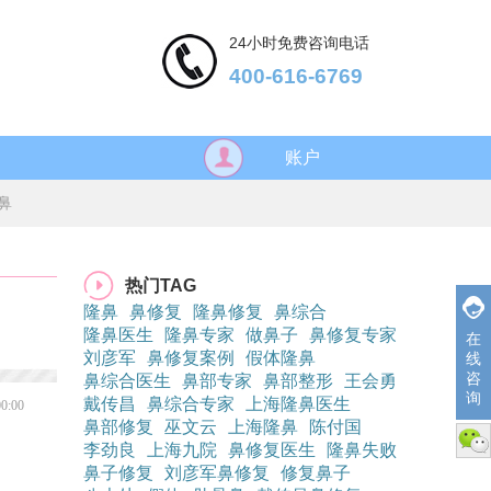
24小时免费咨询电话
400-616-6769
账户
鼻
热门TAG
隆鼻
鼻修复
隆鼻修复
鼻综合
隆鼻医生
隆鼻专家
做鼻子
鼻修复专家
在
刘彦军
鼻修复案例
假体隆鼻
线
咨
鼻综合医生
鼻部专家
鼻部整形
王会勇
询
戴传昌
鼻综合专家
上海隆鼻医生
00:00
鼻部修复
巫文云
上海隆鼻
陈付国
微信
李劲良
上海九院
鼻修复医生
隆鼻失败
鼻子修复
刘彦军鼻修复
修复鼻子