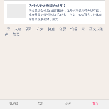
为什么要做鼻综合修复？
来做鼻综合修复姑娘们很多，无外乎就是觉得鼻型不佳，
或者是因为做过隆鼻时间太长，例如：假体透光，假体顶
穿鼻尖皮肤变簿，但大
应
火速
要和
八大
挺翘
合肥
怕碰
家
巫文云隆
鼻
禁忌
玻尿酸
软骨
假体
首页