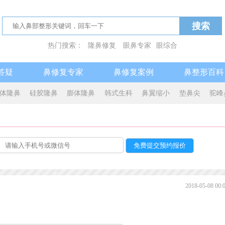
搜索
热门搜索：
隆鼻修复
眼鼻专家
眼综合
答疑
鼻修复专家
鼻修复案例
鼻整形百科
体隆鼻
硅胶隆鼻
膨体隆鼻
韩式生科
鼻翼缩小
垫鼻尖
驼峰
2018-05-08 00: