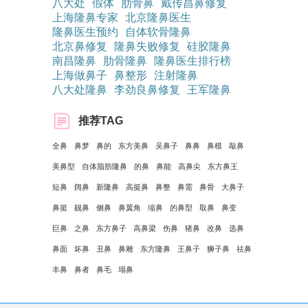
八大处
假体
肋骨鼻
戴传昌鼻修复
上海隆鼻专家
北京隆鼻医生
隆鼻医生预约
自体软骨隆鼻
北京鼻修复
隆鼻失败修复
硅胶隆鼻
南昌隆鼻
肋骨隆鼻
隆鼻医生排行榜
上海做鼻子
鼻整形
注射隆鼻
八大处隆鼻
李劲良鼻修复
王军隆鼻
推荐TAG
全鼻
鼻梦
鼻的
东方美鼻
吴鼻子
鼻鼻
鼻模
敲鼻
美鼻型
自体脂肪隆鼻
的鼻
鼻能
高鼻尖
东方鼻王
短鼻
阔鼻
新隆鼻
高挺鼻
鼻整
鼻需
鼻骨
大鼻子
鼻挺
靓鼻
侧鼻
鼻翼角
缩鼻
的鼻型
取鼻
鼻变
巨鼻
之鼻
东方鼻子
高鼻梁
伤鼻
猪鼻
改鼻
选鼻
鼻面
坏鼻
丑鼻
鼻雕
东方隆鼻
王鼻子
狮子鼻
祛鼻
丰鼻
鼻者
鼻毛
塌鼻