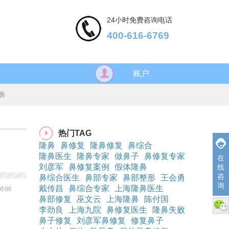
24小时免费咨询电话
400-616-6769
账户
鼻
热门TAG
隆鼻
鼻修复
隆鼻修复
鼻综合
隆鼻医生
隆鼻专家
做鼻子
鼻修复专家
在
刘彦军
鼻修复案例
假体隆鼻
线
咨
鼻综合医生
鼻部专家
鼻部整形
王会勇
询
戴传昌
鼻综合专家
上海隆鼻医生
00:00
鼻部修复
巫文云
上海隆鼻
陈付国
微信
李劲良
上海九院
鼻修复医生
隆鼻失败
鼻子修复
刘彦军鼻修复
修复鼻子